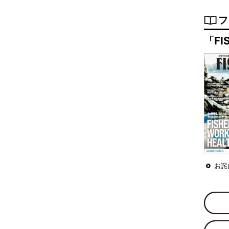
フ
「FI
お詫