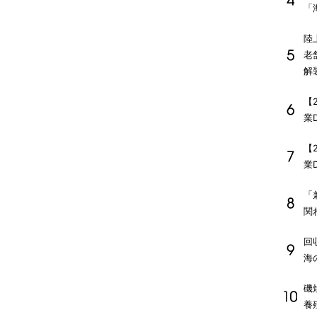
「
陸
老
解
【
業
【
業
「
関
回
海
磯
養