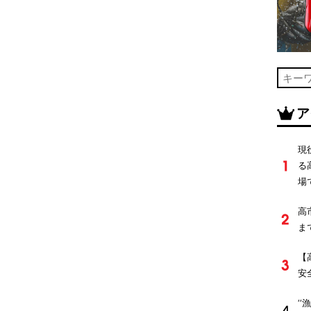
ア
現
る
場
高
ま
【
安
‘