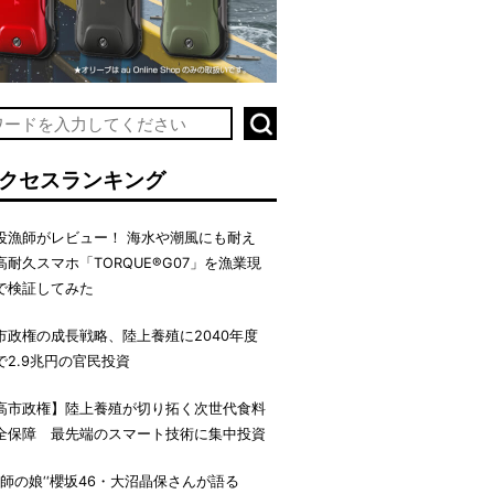
クセスランキング
役漁師がレビュー！ 海水や潮風にも耐え
高耐久スマホ「TORQUE®G07」を漁業現
で検証してみた
市政権の成長戦略、陸上養殖に2040年度
で2.9兆円の官民投資
高市政権】陸上養殖が切り拓く次世代食料
全保障 最先端のスマート技術に集中投資
‘漁師の娘‘‘櫻坂46・大沼晶保さんが語る