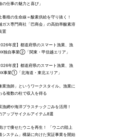
海の仕事の魅力と喜び」
上養殖の生命線＝酸素供給を守り抜く！
舗ガス専門商社「巴商会」の高効率酸素溶
装置
2026年度】都道府県のスマート漁業、漁
DX独自事業②「関東・甲信越エリア」
2026年度】都道府県のスマート漁業、漁
DX事業①「北海道・東北エリア」
兼業漁師」というワークスタイル。漁業に
わる複数の柱で収入を得る
収漁網や海洋プラスチックごみを活用！
のアップサイクルアイテム8選
焼けで痩せたウニを再生！ 「ウニの陸上
殖システム」構築に向けた実証事業を開始