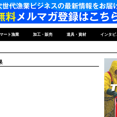
マート漁業
加工・販売
道具・資材
インタビ
果