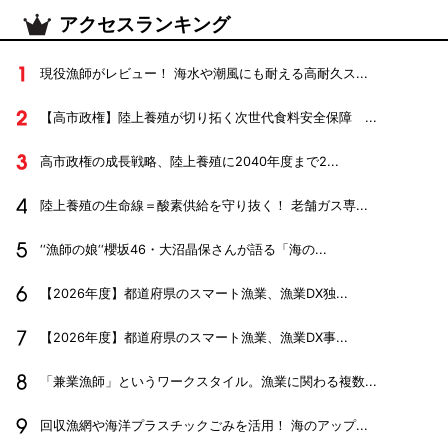
アクセスランキング
現役漁師がレビュー！ 海水や潮風にも耐える高耐久ス...
【高市政権】陸上養殖が切り拓く次世代食料安全保障 ...
高市政権の成長戦略、陸上養殖に2040年度まで2...
陸上養殖の生命線＝酸素供給を守り抜く！ 老舗ガス専...
‘‘漁師の娘‘‘櫻坂46・大沼晶保さんが語る「海の...
【2026年度】都道府県のスマート漁業、漁業DX独...
【2026年度】都道府県のスマート漁業、漁業DX事...
「兼業漁師」というワークスタイル。漁業に関わる複数...
回収漁網や海洋プラスチックごみを活用！ 海のアップ...