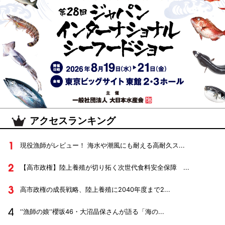
アクセスランキング
現役漁師がレビュー！ 海水や潮風にも耐える高耐久ス...
【高市政権】陸上養殖が切り拓く次世代食料安全保障 ...
高市政権の成長戦略、陸上養殖に2040年度まで2...
‘‘漁師の娘‘‘櫻坂46・大沼晶保さんが語る「海の...