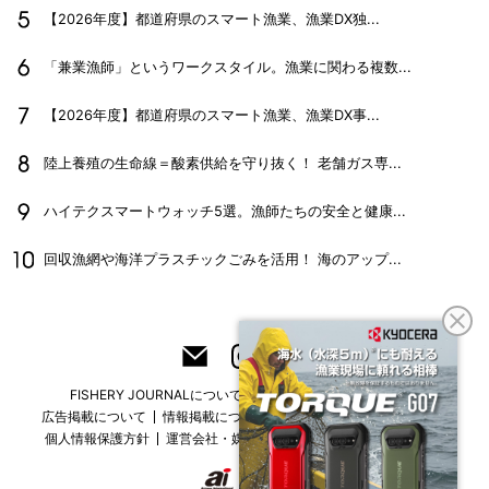
【2026年度】都道府県のスマート漁業、漁業DX独...
「兼業漁師」というワークスタイル。漁業に関わる複数...
【2026年度】都道府県のスマート漁業、漁業DX事...
陸上養殖の生命線＝酸素供給を守り抜く！ 老舗ガス専...
ハイテクスマートウォッチ5選。漁師たちの安全と健康...
回収漁網や海洋プラスチックごみを活用！ 海のアップ...
FISHERY JOURNALについて
フリーマガジンはこちら
広告掲載について
情報掲載について
お問い合わせ
採用情報
個人情報保護方針
運営会社・媒体一覧
For overseas customers