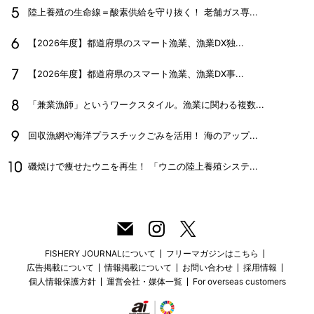
陸上養殖の生命線＝酸素供給を守り抜く！ 老舗ガス専...
【2026年度】都道府県のスマート漁業、漁業DX独...
【2026年度】都道府県のスマート漁業、漁業DX事...
「兼業漁師」というワークスタイル。漁業に関わる複数...
回収漁網や海洋プラスチックごみを活用！ 海のアップ...
磯焼けで痩せたウニを再生！ 「ウニの陸上養殖システ...
FISHERY JOURNALについて
フリーマガジンはこちら
広告掲載について
情報掲載について
お問い合わせ
採用情報
個人情報保護方針
運営会社・媒体一覧
For overseas customers