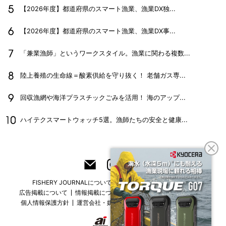
【2026年度】都道府県のスマート漁業、漁業DX独...
【2026年度】都道府県のスマート漁業、漁業DX事...
「兼業漁師」というワークスタイル。漁業に関わる複数...
陸上養殖の生命線＝酸素供給を守り抜く！ 老舗ガス専...
回収漁網や海洋プラスチックごみを活用！ 海のアップ...
ハイテクスマートウォッチ5選。漁師たちの安全と健康...
FISHERY JOURNALについて
フリーマガジンはこちら
広告掲載について
情報掲載について
お問い合わせ
採用情報
個人情報保護方針
運営会社・媒体一覧
For overseas customers