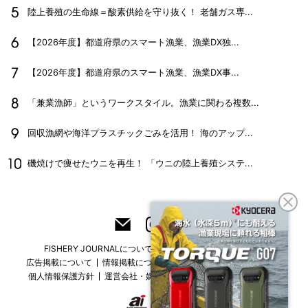
陸上養殖の生命線＝酸素供給を守り抜く！ 老舗ガス専...
【2026年度】都道府県のスマート漁業、漁業DX独...
【2026年度】都道府県のスマート漁業、漁業DX事...
「兼業漁師」というワークスタイル。漁業に関わる複数...
回収漁網や海洋プラスチックごみを活用！ 海のアップ...
磯焼けで痩せたウニを再生！ 「ウニの陸上養殖システ...
FISHERY JOURNALについて
フリーマガジンはこちら
広告掲載について
情報掲載について
お問い合わせ
採用情報
個人情報保護方針
運営会社・媒体一覧
For overseas customers