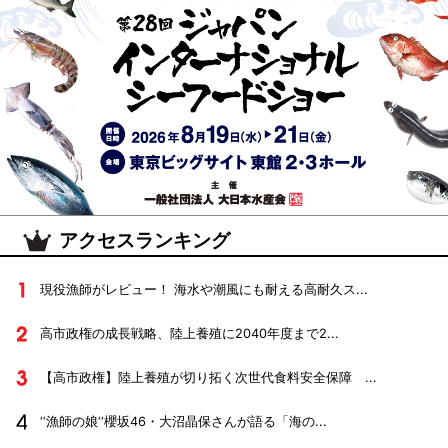
アクセスランキング
現役漁師がレビュー！ 海水や潮風にも耐える高耐久ス...
高市政権の成長戦略、陸上養殖に2040年度まで2...
【高市政権】陸上養殖が切り拓く次世代食料安全保障 ...
‘‘漁師の娘‘‘櫻坂46・大沼晶保さんが語る「海の...