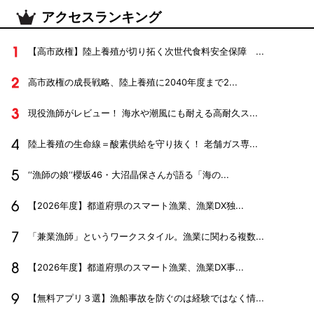
アクセスランキング
【高市政権】陸上養殖が切り拓く次世代食料安全保障 ...
高市政権の成長戦略、陸上養殖に2040年度まで2...
現役漁師がレビュー！ 海水や潮風にも耐える高耐久ス...
陸上養殖の生命線＝酸素供給を守り抜く！ 老舗ガス専...
‘‘漁師の娘‘‘櫻坂46・大沼晶保さんが語る「海の...
【2026年度】都道府県のスマート漁業、漁業DX独...
「兼業漁師」というワークスタイル。漁業に関わる複数...
【2026年度】都道府県のスマート漁業、漁業DX事...
【無料アプリ３選】漁船事故を防ぐのは経験ではなく情...