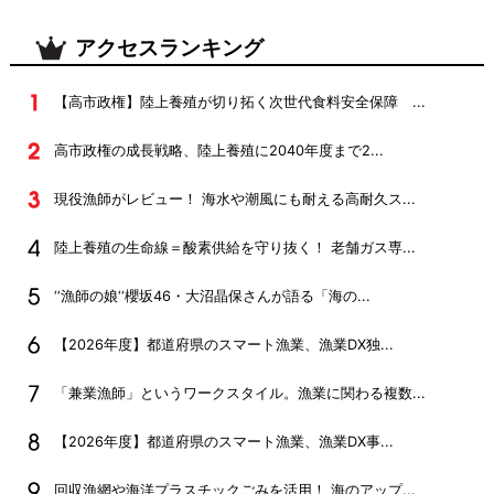
アクセスランキング
【高市政権】陸上養殖が切り拓く次世代食料安全保障 ...
高市政権の成長戦略、陸上養殖に2040年度まで2...
現役漁師がレビュー！ 海水や潮風にも耐える高耐久ス...
陸上養殖の生命線＝酸素供給を守り抜く！ 老舗ガス専...
‘‘漁師の娘‘‘櫻坂46・大沼晶保さんが語る「海の...
【2026年度】都道府県のスマート漁業、漁業DX独...
「兼業漁師」というワークスタイル。漁業に関わる複数...
【2026年度】都道府県のスマート漁業、漁業DX事...
回収漁網や海洋プラスチックごみを活用！ 海のアップ...