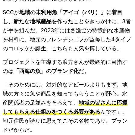
SCCが
地域の未利用魚「アイゴ（バリ）」に着目
し、新たな地域産品を作った
ことをきっかけに、3者
が手を組んだ。2023年には各漁協の特徴的な水産物
を材料に、地元のフレンチシェフが監修した4タイプ
のコロッケが誕生。こちらも人気を博している。
プロジェクトを主導する浪方さんが最終的に目指す
のは
「西海の魚」のブランド化
だ。
「そのためには、対外的なアピールよりもまず、地
域の方々に魚や商品を知ってもらうことが肝心。水
産関係者の足並みをそろえて、
地域の皆さんに応援
してもらえる仕組みをつくる必要がある
んです」。
地元住民が誇りに思えてこその名物であり、ブラン
ドだからだ。