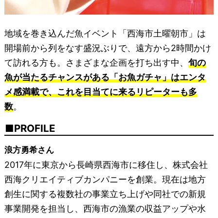
地域を巻き込んだ魚イベント「西海市土曜朝市」は
開場前から列をなす盛況ぶりで、遠方から2時間かけ
て訪れる方も。さまざまな企画を打ち出す中、
旬の
魚が当たるチャンスがある「お魚ガチャ」はエンタ
メ感満載で、これを目当てに来るリピーターも多
数
。
PROFILE
浪方勇希さん
2017年に東京から長崎県西海市に移住し、株式会社
西海クリエイティブカンパニーを創業。現在は地方
創生に関する複数社の事業立ち上げや同社での新規
事業開発を担当し、西海市の漁業の収益アップや水