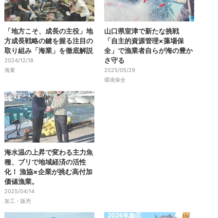
「地方こそ、成長の主役」地
山口県室津で新たな挑戦
方成長戦略の鍵を握る注目の
「自主的資源管理×藻場保
取り組み「海業」を徹底解説
全」で漁業者自らが海の豊か
さ守る
2024/12/18
海業
2025/05/29
環境保全
海水温の上昇で変わる主力魚
種、ブリで地域経済の活性
化！ 漁協×企業が挑む高付加
価値漁業。
2025/04/14
加工・販売