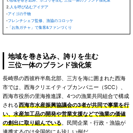
1.
地域を巻き込み、ホコリを生む 三位一体のブランド強化策
2.
人を呼び込むアイデア
‐
アイゴの干物
‐
フレンチシェフ監修、漁協のコロッケ
‐
「お魚ガチャ」で集客&ファンづくり
地域を巻き込み、誇りを生む
三位一体のブランド強化策
長崎県の西彼杵半島北部、三方を海に囲まれた西海
市では、西海クリエイティブカンパニー（SCC）、
西海市役所の里海推進課、4つの漁業共同組合で構成
される
西海市水産振興協議会の3者が共同で事業を行
い、水産加工品の開発や営業支援などで漁業の価値
の創出に取り組んでいる
。民間企業・行政・漁協が
連携するのは全国的にも珍しい例だ。