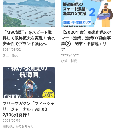
「MSC認証」をスピード取
【2026年度】都道府県のス
得して販路拡大を実現！ 食の
マート漁業、漁業DX独自事
安全性でブランド強化へ
業②「関東・甲信越エリ
ア」
2024/09/02
加工・販売
2026/07/22
政策・制度
フリーマガジン「フィッシャ
リージャーナル」vol.03
2/19(水)発行！
2025/02/19
編集部からのお知らせ