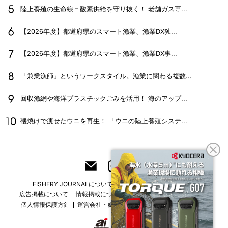
陸上養殖の生命線＝酸素供給を守り抜く！ 老舗ガス専...
【2026年度】都道府県のスマート漁業、漁業DX独...
【2026年度】都道府県のスマート漁業、漁業DX事...
「兼業漁師」というワークスタイル。漁業に関わる複数...
回収漁網や海洋プラスチックごみを活用！ 海のアップ...
磯焼けで痩せたウニを再生！ 「ウニの陸上養殖システ...
FISHERY JOURNALについて
フリーマガジンはこちら
広告掲載について
情報掲載について
お問い合わせ
採用情報
個人情報保護方針
運営会社・媒体一覧
For overseas customers