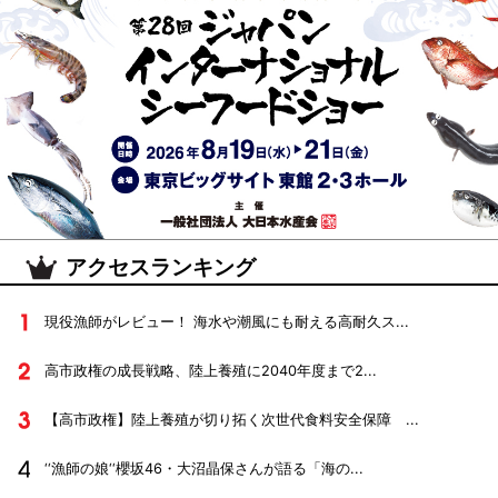
アクセスランキング
現役漁師がレビュー！ 海水や潮風にも耐える高耐久ス...
高市政権の成長戦略、陸上養殖に2040年度まで2...
【高市政権】陸上養殖が切り拓く次世代食料安全保障 ...
‘‘漁師の娘‘‘櫻坂46・大沼晶保さんが語る「海の...